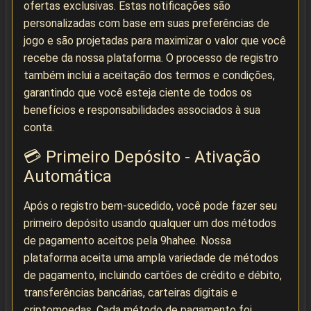
ofertas exclusivas. Estas notificações são
personalizadas com base em suas preferências de
jogo e são projetadas para maximizar o valor que você
recebe da nossa plataforma. O processo de registro
também inclui a aceitação dos termos e condições,
garantindo que você esteja ciente de todos os
benefícios e responsabilidades associados à sua
conta.
💳 Primeiro Depósito - Ativação
Automática
Após o registro bem-sucedido, você pode fazer seu
primeiro depósito usando qualquer um dos métodos
de pagamento aceitos pela 9hahee. Nossa
plataforma aceita uma ampla variedade de métodos
de pagamento, incluindo cartões de crédito e débito,
transferências bancárias, carteiras digitais e
criptomoedas. Cada método de pagamento foi