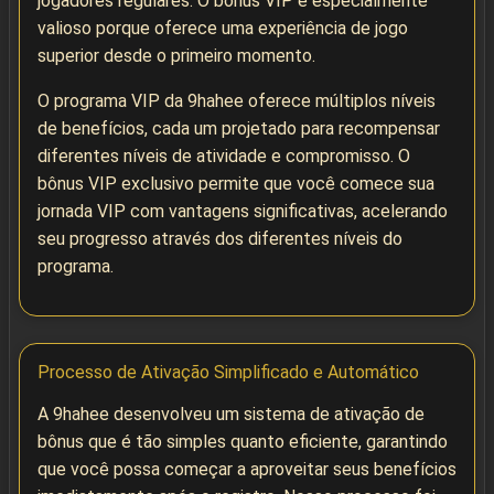
jogadores regulares. O bônus VIP é especialmente
valioso porque oferece uma experiência de jogo
superior desde o primeiro momento.
O programa VIP da 9hahee oferece múltiplos níveis
de benefícios, cada um projetado para recompensar
diferentes níveis de atividade e compromisso. O
bônus VIP exclusivo permite que você comece sua
jornada VIP com vantagens significativas, acelerando
seu progresso através dos diferentes níveis do
programa.
Processo de Ativação Simplificado e Automático
A 9hahee desenvolveu um sistema de ativação de
bônus que é tão simples quanto eficiente, garantindo
que você possa começar a aproveitar seus benefícios