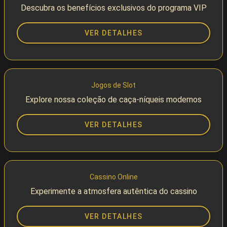
Descubra os benefícios exclusivos do programa VIP
VER DETALHES
Jogos de Slot
Explore nossa coleção de caça-níqueis modernos
VER DETALHES
Cassino Online
Experimente a atmosfera autêntica do cassino
VER DETALHES