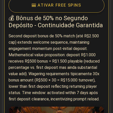
🎰 ATIVAR FREE SPINS
💰 Bônus de 50% no Segundo
Depósito - Continuidade Garantida
Second deposit bonus de 50% match (até R$2.500
cap) extends welcome sequence, maintaining
engagement momentum post-initial deposit.
Mathematical value proposition: deposit R$1.000
receives R$500 bonus = R$1.500 playable (reduced
percentage vs. first deposit mas ainda substantial
value add). Wagering requirements tipicamente 30x
bonus amount (R$500 × 30 = R$15.000 turnover),
lower than first deposit reflecting returning player
status. Time window: activated within 7 days após
first deposit clearance, incentivizing prompt reload.