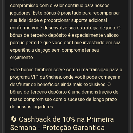
compromisso com o valor contínuo para nossos
jogadores. Este bônus é projetado para recompensar
sua fidelidade e proporcionar suporte adicional
conforme você desenvolve sua estratégia de jogo. O
bônus de terceiro depósito é especialmente valioso
porque permite que você continue investindo em sua
experiência de jogo sem comprometer seu
orçamento.
Este bônus também serve como uma transição para o
programa VIP da 9hahee, onde você pode começar a
desfrutar de benefícios ainda mais exclusivos. O
bônus de terceiro depósito é uma demonstração de
nosso compromisso com o sucesso de longo prazo
de nossos jogadores.
🔄 Cashback de 10% na Primeira
Semana - Proteção Garantida