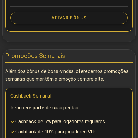
ATIVAR BÔNUS
Promoções Semanais
Além dos bônus de boas-vindas, oferecemos promoções
semanais que mantêm a emoção sempre alta.
Cashback Semanal
Recupere parte de suas perdas:
Cashback de 5% para jogadores regulares
Cashback de 10% para jogadores VIP