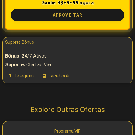
Ganhe R$+9~99 agora
APROVEITAR
Suporte Bônus
Bônus:
24/7 Ativos
Suporte:
Chat ao Vivo
📱 Telegram
📘 Facebook
Explore Outras Ofertas
Programa VIP