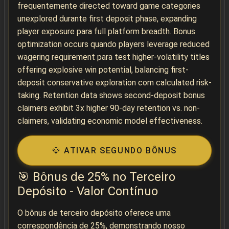
frequentemente directed toward game categories
unexplored durante first deposit phase, expanding
player exposure para full platform breadth. Bonus
optimization occurs quando players leverage reduced
wagering requirement para test higher-volatility titles
offering explosive win potential, balancing first-
deposit conservative exploration com calculated risk-
taking. Retention data shows second-deposit bonus
claimers exhibit 3x higher 90-day retention vs. non-
claimers, validating economic model effectiveness.
💎 ATIVAR SEGUNDO BÔNUS
🎯 Bônus de 25% no Terceiro
Depósito - Valor Contínuo
O bônus de terceiro depósito oferece uma
correspondência de 25%, demonstrando nosso